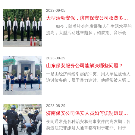
且尚未注册的名称，提供公司经营范围和服务
内容的详细说明，提供公司的实际营业地址，
2023-09-05
以及股东身份信息和股权比例。此外，还需要
大型活动安保，济南保安公司收费多
详细说明公司的组织结构、管理方法和权责。
如今，随着社会的发展和人们生活水平的
少？
提高，大型活动越来越多，如展览、音乐会、
比赛等。这些大型活动需要大量的安保人员来
维护现场秩序和环境安全。因此，济南保安公
司就成为了不可或缺的角色。那么，大型活动
安保服务公司收费是多少呢?怎么收费?这也成
2023-08-29
为大家关注的热点话题。
山东保安服务公司能解决哪些问题？
一是由经济纠纷引起的冲突。用人单位被他人
追讨债务的，属于暴力追讨。他经常被人骚扰
和殴打。不管警察，他都可以雇佣保镖来对抗
这些暴力势力。只要保镖的实力高于地痞，就
没有问题。
2023-08-29
济南保安公司保安人员如何识别嫌疑车
夜间通常是各种治安和刑事案件的高发期，各
辆？
类违法犯罪嫌疑人通常都有用于犯罪、用于运
输和逃逸的交通工具。济南保安公司巡逻安全