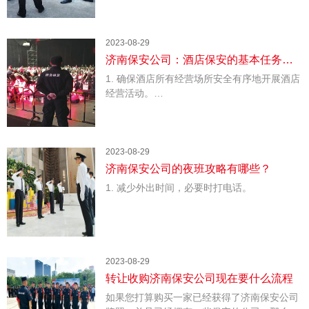
人员如何识别可疑车辆?金盾保安公司积累了
一些夜间疑似车辆识别的经验。我希望它能帮
助你。让我们来了解一下。
2023-08-29
济南保安公司：酒店保安的基本任务有
1. 确保酒店所有经营场所安全有序地开展酒店
哪些？
经营活动。
2. 做好安然防范工作，减少酒店内犯罪、
打架等恶性事件的发生。确保客人的人身安
全、财产安全和个人秘密不被泄露，酒店员工
2023-08-29
的人身安全、财产安全，酒店财产不被损坏、
济南保安公司的夜班攻略有哪些？
被盗、丢失，不发生安全事故(人身安全包括
1. 减少外出时间，必要时打电话。
生命安全、人身安全、健康)。
夜间不准离开岗位。如果没有必要，尽量
不要离开岗位。万一发生紧急情况，你可能会
丢掉工作。如果遇到紧急 情况不得不外出，可
以把手机放在门上和窗户上，避免错过某人。
2023-08-29
转让收购济南保安公司现在要什么流程
如果您打算购买一家已经获得了济南保安公司